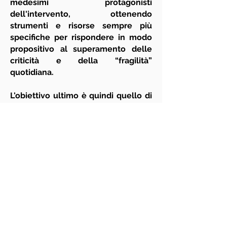
medesimi protagonisti
dell'intervento, ottenendo
strumenti e risorse sempre più
specifiche per rispondere in modo
propositivo al superamento delle
criticità e della “fragilità”
quotidiana.
L'obiettivo ultimo è quindi quello di
creare un circolo virtuoso che
sviluppa non solo fiducia
nell’azienda stessa, ma consolida
quel senso di appartenenza,
responsabilità e creatività che porta
a un ambiente lavorativo più
funzionale.